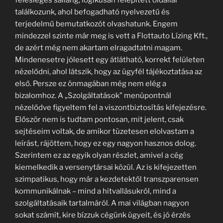
találkozunk, ahol befogadható nyelvezetű és
terjedelmű bemutatkozót olvashatunk. Engem
mindezzel szinte már meg is vett a Flottauto Lízing Kft.,
de azért még nem akartam elragadtatni magam.
Mindenesetre jólesett egy átlátható, korrekt felületen
nézelődni, ahol látszik, hogy az ügyfél tájékoztatása az
első. Persze ez önmagában még nem elég a
bizalomhoz. A „Szolgáltatások” menüpontnál
nézelődve figyeltem fel a viszontbiztosítás kifejezésre.
Először nem is tudtam pontosan, mit jelent, csak
sejtéseim voltak, de amikor tüzetesen elolvastam a
leírást, rájöttem, hogy ez egy nagyon hasznos dolog.
Szerintem ez az egyik olyan részlet, amivel a cég
kiemelkedik a versenytársai közül. Az is kifejezetten
szimpatikus, hogy már a kezdetektől transzparensen
kommunikálnak – mind a hitvallásukról, mind a
szolgáltatásaik tartalmáról. A mai világban nagyon
sokat számít, kire bízzuk cégünk ügyeit, és jó érzés