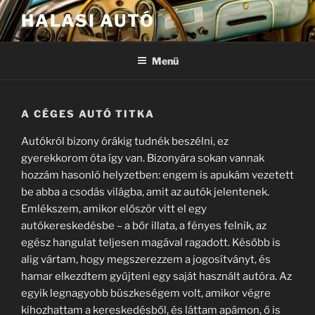
Tartalomhoz
HALASI AUTÓ
Menü
A CÉGES AUTÓ TITKA
Autókról bizony órákig tudnék beszélni, ez
gyerekkorom óta így van. Bizonyára sokan vannak
hozzám hasonló helyzetben: engem is apukám vezetett
be abba a csodás világba, amit az autók jelentenek.
Emlékszem, amikor először vitt el egy
autókereskedésbe – a bőr illata, a fényes felnik, az
egész hangulat teljesen magával ragadott. Később is
alig vártam, hogy megszerezzem a jogosítványt, és
hamar elkezdtem gyűjteni egy saját használt autóra. Az
egyik legnagyobb büszkeségem volt, amikor végre
kihozhattam a kereskedésből, és láttam apámon, ő is