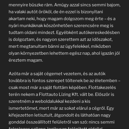
mennyire büszke rám. Amúgy azzal sincs semmi bajom,
ha valaki autót örököl, de én ezzel is bizonyítani
akartam neki, hogy magam dolgozom meg érte – és a
nyári munkáknak köszönhetően szerencsére meg is
tudtam oldani mindezt. Egyébként autókereskedésben
is dolgoztam, és nagyon szerettem azt az időszakot,
mert megtanultam bánni az ügyfelekkel, miközben
olyan környezetben lehettem egész nap, ahol igazán jól
éreztem magam.
Azóta már a saját cégemet vezetem, és az autók
továbbra is fontos szerepet töltenek be az életemben –
csak most már a saját flottám képében. Flottakezelés
terén nekem a Flottauto Lízing Kft. vált be. Először is
szeretném a weboldalukkal kezdeni a kis
ismertetőmet, mert már az sokat elárul a cégről. Egy
kifejezetten letisztult, átgondolt és láthatóan nagy
gonddal összeállított felületről van szó: nincs semmi
felesleges sallang, logikusan felépített oldallal