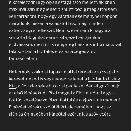
elköteleződni egy olyan szolgáltató mellett, akikben
maximálisan meg lehet bízni. Itt pedig még attól sem
kell tartanom, hogy egy váratlan eseménynél hoppon
maradunk, hiszen a választott csomag minden
eshetőségre felkészít. Nem szeretném kihagyni a
sorból a blogjukat sem – kifejezetten ajánlom
elolvasásra, mert itt is rengeteg hasznos információval
találkoztam a flottakezelés és a céges autó
témakörében
Ha komoly szakmai tapasztalattal rendelkező csapatot
keresel, neked is segítségedre lehet a
Flottauto Lízing
Kft.
, a flottakezeles.hu oldal pedig kellően eligazít majd
az első lépéseknél. Bízd magad a Flottautóra, hogy a
flottád kezelése valóban flottul és olajozottan menjen!
Elnézést kérek a szójátékért, de remélem, hogy az
ajánlás önmagában kárpótol ezért a kis szóviccért.