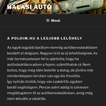
Tartalomhoz
HALASI AUTÓ
Menü
A POLOIM.HU A LEGJOBB LELŐHELY
Az egyik legjobb barátom nemrég autókereskedésben
kezdett el dolgozni. Nagyon örül az új lehetőségnek, és
már természetesen fel is ajánlotta, hogy ha
autóvásárlásra adom a fejem, számíthatok rá. Nem
biztos, hogy még idén belefér a dolog, de jövőre már
mindenképpen tervben van egy kis frissítés.
Így nyilván örülök, hogy van szakértői, egyben
baráti segítségem. Persze azért addig is szívesen
meglátogatom őt az autókereskedésben, amíg még
nem aktuális a vásárlás.