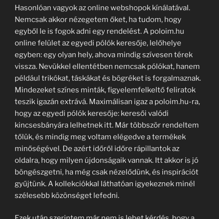
Hasonlóan vagyok az online webshopok kínálatával.
Nemcsak akkor nézegetem őket, ha tudom, hogy
egyből le is fogok adni egy rendelést. A poloim.hu
online felület az egyedi pólók keresője, lelőhelye
egyben: egy olyan hely, ahova mindig szívesen térek
vissza. Nevükkel ellentétben nemcsak pólókat, hanem
például trikókat, táskákat és bögréket is forgalmaznak.
Mindezeket színes minták, figyelemfelkeltő feliratok
teszik igazán extrává. Maximálisan igaz a poloim.hu-ra,
hogy az egyedi pólók keresője: keresői valódi
kincsesbányára lelhetnek itt. Már többször rendeltem
tőlük, és mindig meg voltam elégedve a termékek
minőségével. De azért időről időre rápillantok az
oldalra, hogy milyen újdonságaik vannak. Itt akkor is jó
böngészgetni, ha még csak nézelődünk, és inspirációt
gyűjtünk. A kollekciókkal láthatóan igyekeznek minél
szélesebb közönséget lefedni.
Ezek után szerintem már nem is lehet kérdés, hogy a