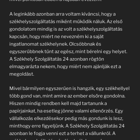
A leginkább azonban arra voltam kíváncsi, hogy a
székhelyszolgáltatás miként működik náluk. Az első
gondolatom mindig is az volt a székhelyszolgáltatás
kapcsán, hogy miért ne nevezném ki a saját
ingatlanomat székhelynek. Olcsóbbnak és
egyszerűbbnek tűnt az egész, mint bérelni egy helyet.
A Székhely Szolgáltatás 24 azonban rögtön
elmagyarázta nekem, hogy miért nem ajánlják ezt a
megoldást.
Mivel bármilyen egyszerűen is hangzik, egy székhellyel
több gond van, mint amire az ember elsőre gondolna.
Hiszen mindig rendben kell majd tartanunk a
papírjainkat, ha esetleg jönne valami ellenőrzés. Egy
vállalkozás elkezdésekor pedig más gondunk is lesz,
minthogy erre figyeljünk. A Székhely Szolgáltatás 24
azonban le fogja venni ezt a terhet a vállunkról. A