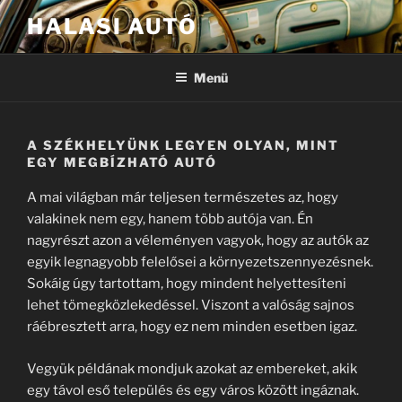
Tartalomhoz
HALASI AUTÓ
Menü
A SZÉKHELYÜNK LEGYEN OLYAN, MINT
EGY MEGBÍZHATÓ AUTÓ
A mai világban már teljesen természetes az, hogy
valakinek nem egy, hanem több autója van. Én
nagyrészt azon a véleményen vagyok, hogy az autók az
egyik legnagyobb felelősei a környezetszennyezésnek.
Sokáig úgy tartottam, hogy mindent helyettesíteni
lehet tömegközlekedéssel. Viszont a valóság sajnos
ráébresztett arra, hogy ez nem minden esetben igaz.
Vegyük példának mondjuk azokat az embereket, akik
egy távol eső település és egy város között ingáznak.