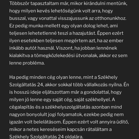
Többször tapasztaltam már, mikor kirándulni mentünk,
hogy milyen kevés lehetőségünk volt arra, hogy
busszal, vagy vonattal visszajussunk az otthonunkhoz.
Ez pedig munka mellett egy olyan dolog lehet, ami
teljesen lehetetlenné teszi a hazajutást. Éppen ezért
ilyen esetekben teljesen megértem azt, ha az ember
inkább autót használ. Viszont, ha jobban lennének
kialakítva a tömegközlekedési útvonalak, akkor ez sem
lenne probléma.
Ha pedig minden cég olyan lenne, mint a Székhely
Szolgáltatás 24, akkor sokkal több vállalkozás nyílna. Én
is hosszú ideje eljátszottam már a gondolattal, hogy
milyen jó lenne egy saját cég, saját székhellyel. A
cégalapítás és a székhelyszolgáltatás azonban mind
nagyon bonyolult jogi folyamatok, ezekbe pedig nem
igazán volt belelátásom. Éppen ezért volt annyira üdítő,
mikor a netes kereséseim kapcsán rátaláltam a
Székhely Szolgáltatás 24 oldalára.