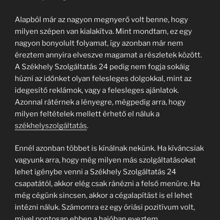
Alapból már az nagyon megnyerő volt benne, hogy
milyen szépen van kialakítva. Mint mondtam, ez egy
nagyon bonyolult folyamat, így azonban már nem
éreztem annyira elveszve magamat a részletek között.
A Székhely Szolgáltatás 24 pedig nem fogja sokáig
húzni az időnket olyan felesleges dolgokkal, mint az
idegesítő reklámok, vagy a felesleges ajánlatok.
Azonnal rátérnek a lényegre, mégpedig arra, hogy
milyen feltételek mellett érhető el náluk a
székhelyszolgáltatás
.
Ennél azonban többet is kínálnak nekünk. Ha kíváncsiak
vagyunk arra, hogy még milyen más szolgáltatásokat
lehet igénybe venni a Székhely Szolgáltatás 24
csapatától, akkor elég csak ránézni a felső menüre. Ha
még cégünk sincsen, akkor a cégalapítást is el lehet
intézni náluk. Számomra ez egy óriási pozitívum volt,
mivel pontosan ebben a hajóban eveztem.