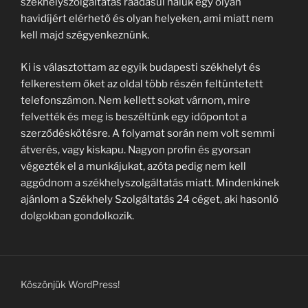
székhelyszolgáltatás ráadásul náluk egy olyan
havidíjért elérhető és olyan helyeken, ami miatt nem
kell majd szégyenkeznünk.
Ki is választottam az egyik budapesti székhelyt és
felkerestem őket az oldal több részén feltüntetett
telefonszámon. Nem kellett sokat várnom, mire
felvették és meg is beszéltünk egy időpontot a
szerződéskötésre. A folyamat során nem volt semmi
átverés, vagy kiskapu. Nagyon profin és gyorsan
végezték el a munkájukat, azóta pedig nem kell
aggódnom a székhelyszolgáltatás miatt. Mindenkinek
ajánlom a Székhely Szolgáltatás 24 céget, aki hasonló
dolgokban gondolkozik.
Köszönjük WordPress!