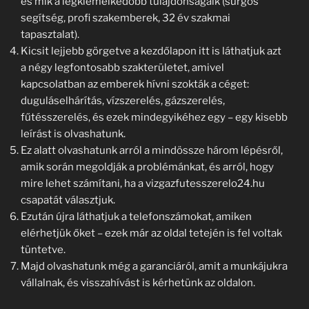
és mik a legkiemelkedőbb tulajdonságaik (sürgős
segítség, profi szakemberek, 32 év szakmai
tapasztalat).
Kicsit lejjebb görgetve a kezdőlapon itt is láthatjuk azt
a négy legfontosabb szakterületet, amivel
kapcsolatban az emberek hívni szokták a céget:
duguláselhárítás, vízszerelés, gázszerelés,
fűtésszerelés, és ezek mindegyikéhez egy – egy kisebb
leírást is olvashatunk.
Ez alatt olvashatunk arról a mindössze három lépésről,
amik során megoldják a problémánkat, és arról, hogy
mire lehet számítani, ha a vizgazfutesszerelo24.hu
csapatát választjuk.
Ezután újra láthatjuk a telefonszámokat, amiken
elérhetjük őket – ezek már az oldal tetején is fel voltak
tüntetve.
Majd olvashatunk még a garanciáról, amit a munkájukra
vállalnak, és visszahívást is kérhetünk az oldalon.