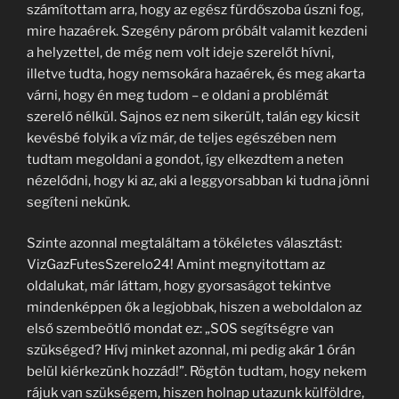
számítottam arra, hogy az egész fürdőszoba úszni fog,
mire hazaérek. Szegény párom próbált valamit kezdeni
a helyzettel, de még nem volt ideje szerelőt hívni,
illetve tudta, hogy nemsokára hazaérek, és meg akarta
várni, hogy én meg tudom – e oldani a problémát
szerelő nélkül. Sajnos ez nem sikerült, talán egy kicsit
kevésbé folyik a víz már, de teljes egészében nem
tudtam megoldani a gondot, így elkezdtem a neten
nézelődni, hogy ki az, aki a leggyorsabban ki tudna jönni
segíteni nekünk.
Szinte azonnal megtaláltam a tökéletes választást:
VizGazFutesSzerelo24! Amint megnyitottam az
oldalukat, már láttam, hogy gyorsaságot tekintve
mindenképpen ők a legjobbak, hiszen a weboldalon az
első szembeötlő mondat ez: „SOS segítségre van
szükséged? Hívj minket azonnal, mi pedig akár 1 órán
belül kiérkezünk hozzád!”. Rögtön tudtam, hogy nekem
rájuk van szükségem, hiszen holnap utazunk külföldre,