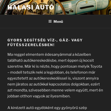
Tartalomhoz
HALASI AUTÓ
Menü
GYORS SEGÍTSÉG VÍZ-, GÁZ- VAGY
FŰTÉSSZERELÉSBEN!
Ma reggel elmentem édesanyámmal a közelben
található autókereskedésbe, mert éppen új kocsit
szeretne. Már ki is nézte, hogy pontosan melyik Toyota
– modell tetszik neki a legjobban, és telefonon már
egyeztetett az autókereskedéssel is, viszont annyira
nem járatos az autókkal kapcsolatos dolgokban, ezért
azt mondta, szívesebben menne velem együtt, mert én
jobban otthon vagyok az ilyesmiben.
A kinézett autó egyébként egy gyönyörű szép