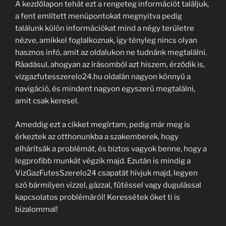
A kezdőlapon tehát ezt a rengeteg információt találjuk,
a fent említett menüpontokat megnyitva pedig
találunk külön információkat mind a négy területre
nézve, amikkel foglalkoznak, így tényleg nincs olyan
hasznos infó, amit az oldalukon ne tudnánk megtalálni.
Ráadásul, ahogyan az írásomból azt hiszem, érződik is,
vizgazfutesszerelo24.hu oldalán nagyon könnyű a
navigáció, és mindent nagyon egyszerű megtalálni,
amit csak keresel.
Ameddig ezt a cikket megírtam, pedig már meg is
érkeztek az otthonunkba a szakemberek, hogy
elhárítsák a problémát, és biztos vagyok benne, hogy a
legprofibb munkát végzik majd. Ezután is mindig a
VizGazFutesSzerelo24 csapatát hívjuk majd, legyen
szó bármilyen vízzel, gázzal, fűtéssel vagy dugulással
kapcsolatos problémáról! Keressétek őket ti is
bizalommal!