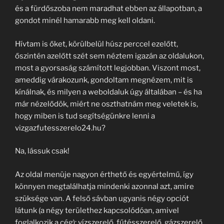
és a fürdőszoba nem maradhat ebben az állapotban, a
gondot minél hamarabb meg kell oldani.
Hívtam is őket, körülbelül húsz perccel ezelőtt,
őszintén azelőtt szét sem néztem igazán az oldalukon,
most a gyorsaság számított legjobban. Viszont most,
ameddig várakozunk, gondoltam megnézem, mit is
kínálnak, és milyen a weboldaluk úgy általában – és ha
már nézelődök, miért ne oszthatnám meg veletek is,
hogy miben is tud segítségünkre lenni a
vizgazfutesszerelo24.hu?
Na, lássuk csak!
Az oldal menüje nagyon érthető és egyértelmű, így
könnyen megtalálhatja mindenki azonnal azt, amire
szüksége van. A felső sávban ugyanis négy opciót
látunk (a négy területhez kapcsolódóan, amivel
foglalkozik a cég): vízszerelő, fűtésszerelő, gázszerelő