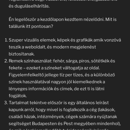
és duguláselhárítás.
Én legelőször a kezdőlapon kezdtem nézelődni. Mit is
találunk itt pontosan?
Szuper vizuális elemek, képek és grafikák amik vonzóvá
teszik a weboldalt, és modern megjelenést
biztosítanak.
Remek színhasználat: fehér, sárga, piros, sötétkék és
fekete – ezeket a színeket váltogatja az oldal.
Figyelemfelkeltő jellege tíz per tízes, és a különböző
színek használatával nagyon jól kiemelkednek a
lényeges információk és címek, de ezt ti is látni
fogjátok.
Tartalmat tekintve először is egy általános leírást
kapunk arról, hogy mivel is foglalkozik a cég (lakások,
családi házak, intézmények, cégek számára nyújtanak
segítséget Budapesten és Pest megyében mindenhol),