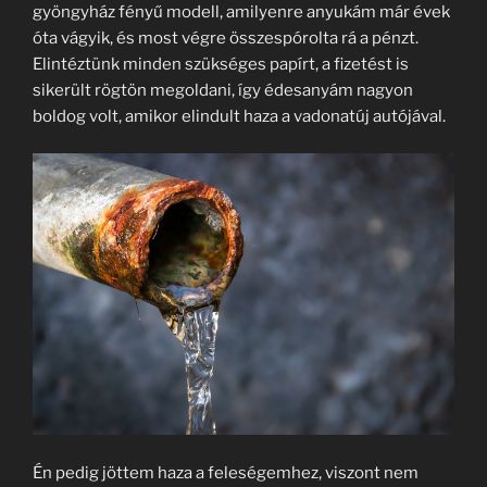
gyöngyház fényű modell, amilyenre anyukám már évek
óta vágyik, és most végre összespórolta rá a pénzt.
Elintéztünk minden szükséges papírt, a fizetést is
sikerült rögtön megoldani, így édesanyám nagyon
boldog volt, amikor elindult haza a vadonatúj autójával.
Én pedig jöttem haza a feleségemhez, viszont nem