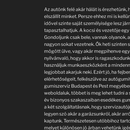
Az autónk felé akár hálát is érezhetünk
elszállít minket. Persze ehhez mi is kell
idővel szinte saját személyisége lesz j
tapasztalhatjuk. A kocsi és vezetője egy
Gondoljunk csak bele, vannak olyanok, 
nagyon sokat vezetnek. Ők heti szinten s
mögött ülve, vagy akár megpihenve egy
nyilvánvaló, hogy akkor is ragaszkodun
használjuk munkaeszközként a minden
legjobbat akarjuk neki. Ezért jó, ha fejbe
elérhetőségeit, felkészülve az autógumi
gumiszerviz Budapest és Pest megyében 
weboldaluk, többet is meg lehet tudni a 
év bizonyos szakaszaiban esedékes gum
a két szolgáltatásnak, hogy szervizautóju
legyen szó akár a garázsunkról, akár arr
kaptunk. Természetesen utóbbihoz tartozi
melyet különösen jó árban vehetünk igé