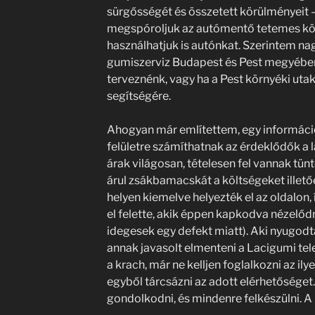
sürgősségét és összetett körülményeit –
megspóroljuk az autómentő tetemes köl
használhatjuk is autónkat. Szerintem n
gumiszerviz Budapest és Pest megyében 
terveznénk, vagy ha a Pest környéki uta
segítségére.
Ahogyan már említettem, egy informáci
felületre számíthatnak az érdeklődők a 
árak világosan, tételesen fel vannak tün
árul zsákbamacskát a költségeket illet
helyen kiemelve helyezték el az oldalon,
el felette, akik éppen kapkodva nézelő
idegesek egy defekt miatt). Aki nyugodta
annak javasolt elmenteni a Lacigumi te
a krach, már ne kelljen foglalkozni az il
egyből tárcsázni az adott elérhetőséget
gondolkodni, és mindenre felkészülni. A