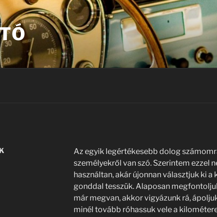
UTÓ
IK
Az egyik legértékesebb dolog számomr
személyekről van szó. Szerintem ezzel 
használtan, akár újonnan választjuk ki a
gonddal tesszük. Alaposan megfontoljuk
már megvan, akkor vigyázunk rá, ápoljuk
minél tovább róhassuk vele a kilométere