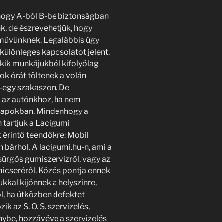
, hogy A-ból B-be biztonságban
ünk, de észrevehetjük, hogy
árművünknek. Legalábbis úgy
 különleges kapcsolatot jelent.
akik munkájukból kifolyólag
ok órát töltenek a volán
-egy szakaszon. De
k az autónkhoz, ha nem
napokban. Mindenhogy a
n tartjuk a Lacigumi
t érintő teendőkre: Mobil
bárhol. A lacigumi.hu-n, ami a
sürgős gumiszervizről, vagy az
icseréről. Közös pontja ennek
kkal kijönnek a helyszínre,
ól, ha útközben defektet
k az S. O. S. szervizelés,
nybe, hozzávéve a szervizelés