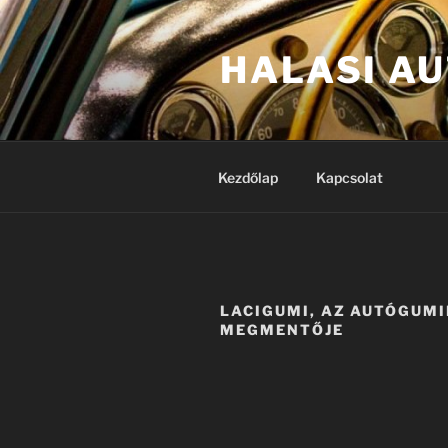
Tartalomhoz
HALASI A
Kezdőlap
Kapcsolat
LACIGUMI, AZ AUTÓGUM
MEGMENTŐJE