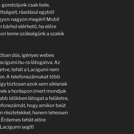
 gondoljunk csak bele,
tségeit, ráadásul egyből
agyon-nagyon megéri! Mobil
bárhol elérhető, ha előre
kon lenne szükségünk a szakik
óban dús, igényes webes
lacigumi.hu-ra látogatva. Az
tetve, tehát a Lacigumi nem
ően. A telefonszámukat több
 így biztosan azok sem siklanak
dnek a honlapon (mert mondjuk
bb időkben látogat a felületre,
lefonszámát, hogy amikor beüt
yen részletekkel, hanem lehessen
. Érdemes tehát előre
 Lacigumi segít!