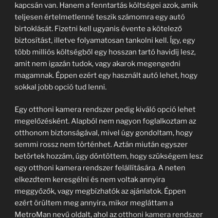
kapcsán van. Hanem a fenntartás költségei azok, amik
teljesen értelmetlenné teszik számomra egy autó
birtoklását. Fizetni kell ugyanis évente a kötelező
biztosítást, illetve folyamatosan tankolni kell. Így, egy
több milliós költségből egy hosszan tartó havidíj lesz,
amit nem igazán tudok, vagy akarok megengedni
magamnak. Éppen ezért egy használt autó lehet, hogy
sokkal jobb opció tud lenni.
Egy otthoni kamera rendszer pedig kiváló opció lehet
megelőzésként. Alapból nem nagyon foglalkoztam az
otthonom biztonságával, mivel úgy gondoltam, hogy
semmi rossz nem történhet. Aztán miután egyszer
betörtek hozzám, úgy döntöttem, hogy szükségem lesz
egy otthoni kamera rendszer felállítására. A neten
elkezdtem keresgélni és nem voltak annyira
meggyőzők, vagy megbízhatók az ajánlatok. Éppen
ezért örültem meg annyira, mikor megláttam a
MetroMan nevű oldalt, ahol az
otthoni kamera rendszer