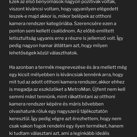
Ezek az első benyomások nagyon pozitívak voltak,
viszont kíváncsi voltam, hogy ugyanilyen elégedett
leszek-e majd akkor is, mikor belépek az otthoni
kamera rendszer kategóriába. Szerencsére ezen a
ponton sem kellett csalódnom. Az előbb említett
letisztultság ugyanis erre a részre is jellemző volt. Így
pedig nagyon hamar átláttam azt, hogy milyen
lehetőségek közül választhatok.
Ha azonban a termék megnevezése és ára mellett még
egy kicsit mélyebben is kíváncsiak lennénk arra, hogy
mit tud az adott otthoni kamera rendszer, akkor ehhez
is megadja az eszközöket a MetroMan. Újfent nem kell
semmi mást tennünk, mint rákattintani az otthoni
kamera rendszer képére és máris bővebben
olvashatunk róluk egy nagyszerű tájékoztatón
keresztül. Így pedig végre azt érezhettem, hogy nem
csak vakon fogok rendelni egy ilyen terméket, hanem
ki tudtam választani azt, ami a leginkább ideális