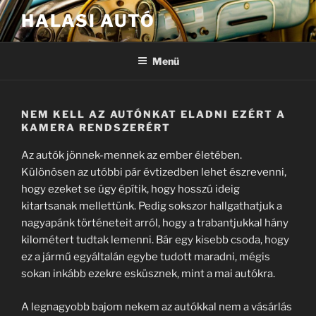
Tartalomhoz
HALASI AUTÓ
Menü
NEM KELL AZ AUTÓNKAT ELADNI EZÉRT A
KAMERA RENDSZERÉRT
Az autók jönnek-mennek az ember életében.
Különösen az utóbbi pár évtizedben lehet észrevenni,
hogy ezeket se úgy építik, hogy hosszú ideig
kitartsanak mellettünk. Pedig sokszor hallgathatjuk a
nagyapánk történeteit arról, hogy a trabantjukkal hány
kilométert tudtak lemenni. Bár egy kisebb csoda, hogy
ez a jármű egyáltalán egybe tudott maradni, mégis
sokan inkább ezekre esküsznek, mint a mai autókra.
A legnagyobb bajom nekem az autókkal nem a vásárlás