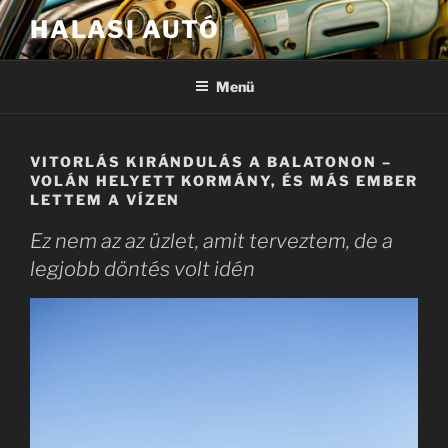
Tartalomhoz
HALASI AUTÓ
Menü
VITORLÁS KIRÁNDULÁS A BALATONON –
VOLÁN HELYETT KORMÁNY, ÉS MÁS EMBER
LETTEM A VÍZEN
Ez nem az az üzlet, amit terveztem, de a
legjobb döntés volt idén