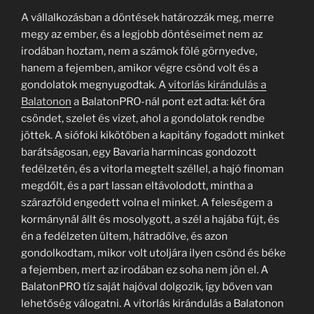
A vállalkozásban a döntések határozzák meg, merre
megy az ember, és a legjobb döntéseimet nem az
irodában hoztam, nem a számok fölé görnyedve,
hanem a fejemben, amikor végre csönd volt és a
gondolatok megnyugodtak. A
vitorlás kirándulás a
Balatonon
a BalatonPRO-nál pont ezt adta: két óra
csöndet, szelet és vizet, ahol a gondolatok rendbe
jöttek. A siófoki kikötőben a kapitány fogadott minket
barátságosan, egy Bavaria harmincas gondozott
fedélzetén, és a vitorla megtelt széllel, a hajó finoman
megdőlt, és a part lassan eltávolodott, mintha a
szárazföld engedett volna el minket. A feleségem a
kormánynál állt és mosolygott, a szél a hajába fújt, és
én a fedélzeten ültem, hátradőlve, és azon
gondolkodtam, mikor volt utoljára ilyen csönd és béke
a fejemben, mert az irodában ez soha nem jön el. A
BalatonPRO tíz saját hajóval dolgozik, így bőven van
lehetőség válogatni. A vitorlás kirándulás a Balatonon