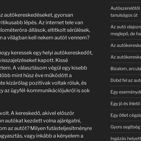
Autószerelőtől 
z autókereskedéseket, gyorsan
tanulságos út
ritikusabb lépés. Az internet tele van
Az autó olajozo
lométeróra-állások, eltitkolt sérülések,
meglepő, de h
en a világban kell nekem autót vennem?
Az autókereske
hogy keressek egy helyi autókereskedőt,
Az autókereske
visszajelzéseket kapott. Kissé
ztem. A választásom végül egy kisebb
Bizalom, arcula
 több mint húsz éve működött a
Dobd fel az au
te kizárólag pozitívak voltak róluk, és
y az ügyfél-kommunikációjukról is sok
Egy eseménydú
Egy jó és ihlet
volt. A kereskedő, akivel először
Egy ötlet céga
n autókat kezdett volna ajánlgatni,
Gyors segítség 
om az autót? Milyen futásteljesítményre
ogyasztás, vagy inkább a kényelem a
Ingázás helyett