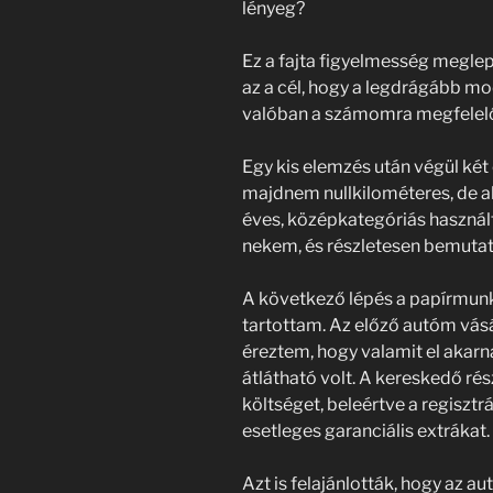
lényeg?
Ez a fajta figyelmesség meglepe
az a cél, hogy a legdrágább m
valóban a számomra megfelelő
Egy kis elemzés után végül két 
majdnem nullkilométeres, de a
éves, középkategóriás haszná
nekem, és részletesen bemutatt
A következő lépés a papírmunk
tartottam. Az előző autóm vásá
éreztem, hogy valamit el akarna
átlátható volt. A kereskedő ré
költséget, beleértve a regisztrá
esetleges garanciális extrákat.
Azt is felajánlották, hogy az a