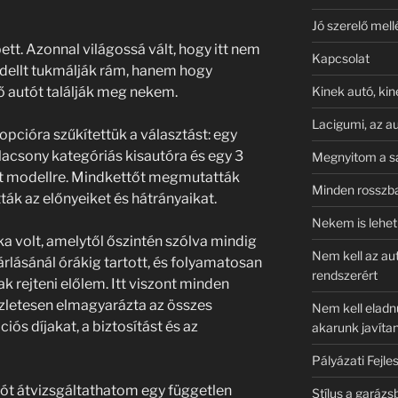
Jó szerelő mel
tt. Azonnal világossá vált, hogy itt nem
Kapcsolat
odellt tukmálják rám, hanem hogy
 autót találják meg nekem.
Kinek autó, kin
Lacigumi, az 
opcióra szűkítettük a választást: egy
lacsony kategóriás kisautóra és egy 3
Megnyitom a s
lt modellre. Mindkettőt megmutatták
Minden rosszba
ák az előnyeiket és hátrányaikat.
Nekem is lehet
a volt, amelytől őszintén szólva mindig
Nem kell az au
rlásánál órákig tartott, és folyamatosan
rendszerért
k rejteni előlem. Itt viszont minden
szletesen elmagyarázta az összes
Nem kell eladn
ciós díjakat, a biztosítást és az
akarunk javítan
Pályázati Fejle
utót átvizsgáltathatom egy független
Stílus a garázs