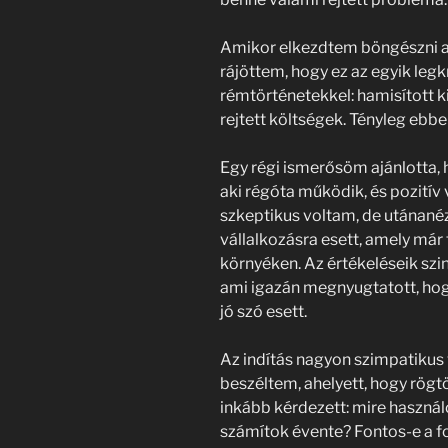
Amikor elkezdtem böngészni a
rájöttem, hogy ez az egyik legk
rémtörténetekkel: hamisított ki
rejtett költségek. Tényleg ebb
Egy régi ismerősöm ajánlotta, 
aki régóta működik, és pozitív 
szkeptikus voltam, de utánané
vállalkozásra esett, amely már
környéken. Az értékeléseik szin
ami igazán megnyugtatott, hog
jó szó esett.
Az indítás nagyon szimpatikus 
beszéltem, ahelyett, hogy rögtö
inkább kérdezett: mire használ
számítok évente? Fontos-e a f