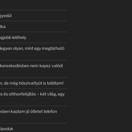
gyedül
tka
egjobb lelőhely
legyen olyan, mint egy megbízható
ókereskedésben nem kapsz valódi
, de még hőszivattyút is találtam!
és otthonfelújítás – két világ, egy
ben kaptam jó ötletet telefon
alandok