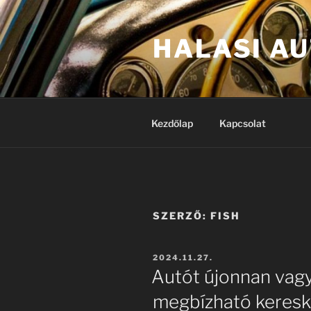
Tartalomhoz
HALASI A
Kezdőlap
Kapcsolat
SZERZŐ:
FISH
BEKÜLDVE:
2024.11.27.
Autót újonnan vagy
megbízható keresk