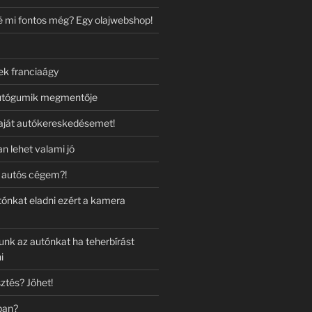
lé mi fontos még? Egy olajwebshop!
ek franciaágy
autógumik megmentője
aját autókereskedésemet!
n lehet valami jó
 autós cégem?!
tónkat eladni ezért a kamera
unk az autónkat ha teherbírást
i
sztés? Jöhet!
ban?