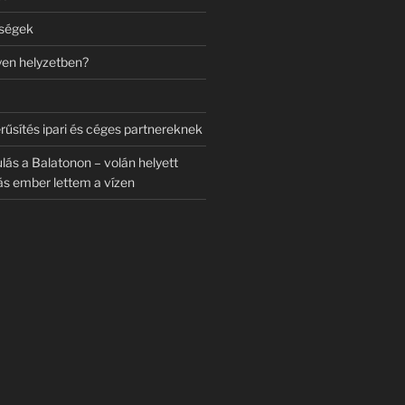
zségek
lyen helyzetben?
rűsítés ipari és céges partnereknek
ulás a Balatonon – volán helyett
s ember lettem a vízen