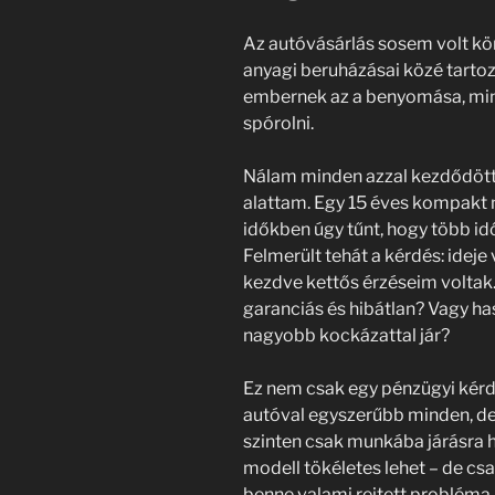
Az autóvásárlás sosem volt kö
anyagi beruházásai közé tartozi
embernek az a benyomása, min
spórolni.
Nálam minden azzal kezdődött,
alattam. Egy 15 éves kompakt m
időkben úgy tűnt, hogy több idő
Felmerült tehát a kérdés: ideje 
kezdve kettős érzéseim voltak.
garanciás és hibátlan? Vagy ha
nagyobb kockázattal jár?
Ez nem csak egy pénzügyi kérdé
autóval egyszerűbb minden, de
szinten csak munkába járásra
modell tökéletes lehet – de csa
benne valami rejtett probléma.