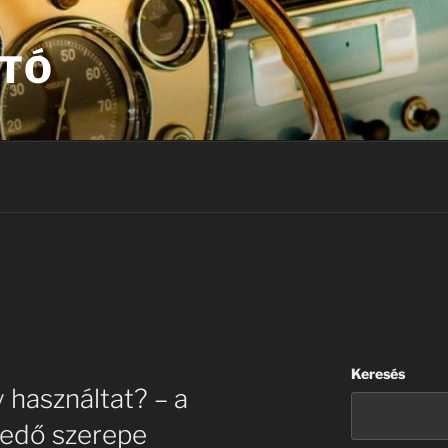
UTÓ
Keresés
 használtat? – a
edő szerepe