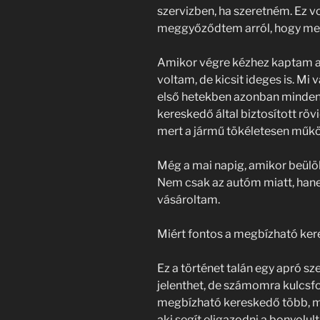
szervizben, ha szeretném. Ez vo
meggyőződtem arról, hogy me
Amikor végre kézhez kaptam az 
voltam, de kicsit ideges is. Mi 
első hetekben azonban minden 
kereskedő által biztosított rö
mert a jármű tökéletesen műkö
Még a mai napig, amikor beülö
Nem csak az autóm miatt, hanem
vásároltam.
Miért fontos a megbízható ke
Ez a történet talán egy apró sz
jelenthet, de számomra kulcsf
megbízható kereskedő több, min
aki segít eligazodni a bonyolult