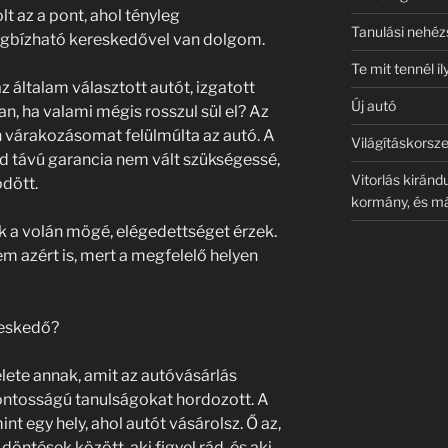
lt az a pont, ahol tényleg
Tanulási nehé
gbízható kereskedővel van dolgom.
Te mit tennél i
általam választott autót, izgatott
Új autó
van, ha valami mégis rosszul sül el? Az
várakozásomat felülmúlta az autó. A
Világításkorsze
vid távú garancia nem vált szükségessé,
Vitorlás kiránd
dött.
kormány, és má
k a volán mögé, elégedettséget érzek.
 azért is, mert a megfelelő helyen
reskedő?
elete annak, amit az autóvásárlás
ontosságú tanulságokat hordozott. A
t egy hely, ahol autót vásárolsz. Ő az,
 döntések között, aki figyel rád, és aki