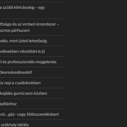
a szülői kihívásokig – egy
ttsága és az emberi érrendszer –
asznos párhuzam
dés, mint üzleti lehetőség
désekben nézelődni is jó
t és professzionális megjelenés
tókereskedésedet!
s nap a családunkban
ő kajálás gumicsere közben
lapításhoz
víz-, gáz- vagy fűtésszerelésben!
 székhely bérlés